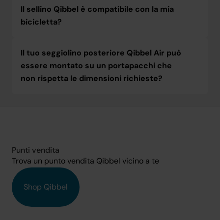
Il sellino Qibbel è compatibile con la mia 
bicicletta?
Il tuo seggiolino posteriore Qibbel Air può 
punto 
essere montato su un portapacchi che 
vendita Qibbel
non rispetta le dimensioni richieste?
Universal Luggage 
Carrier for E-bike
Universal Luggage 
Carrier
Punti vendita
Trova un punto vendita Qibbel vicino a te
Shop Qibbel