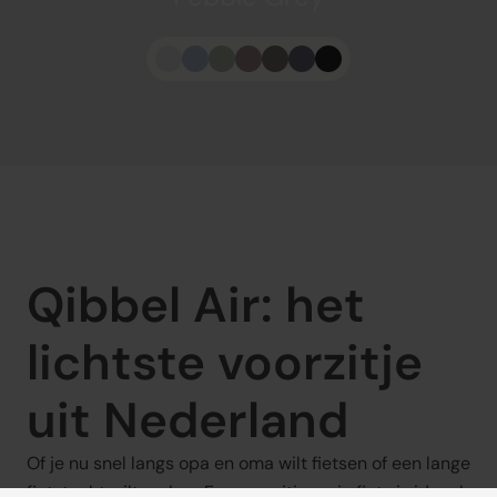
Qibbel Air: het 
lichtste voorzitje 
uit Nederland
Of je nu snel langs opa en oma wilt fietsen of een lange 
fietstocht wilt maken. Een voorzitje op je fiets is ideaal 