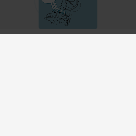
points de vente
Trouvez un magasin de vélo près de chez vous
Shop Qibbel
Sur la route rapidement
Contact
Sièges avant
+31180 - 512555
Sièges arrière
info@qibbel.com
Junior 6+
Service & Support
Prolongez votre garantie