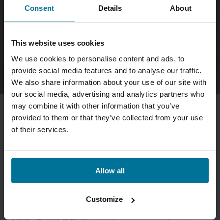
Consent
Details
About
This website uses cookies
We use cookies to personalise content and ads, to
provide social media features and to analyse our traffic.
We also share information about your use of our site with
our social media, advertising and analytics partners who
may combine it with other information that you’ve
provided to them or that they’ve collected from your use
of their services.
Allow all
Chez Qibbel, nous aspirons à un avenir durable où 
Le bonheur à vélo sans soucis 
qualité et responsabilité environnementale vont de 
Customize
avec des sièges de vélo durables 
pair. Grâce à notre production locale et à notre 
des Pays-Bas