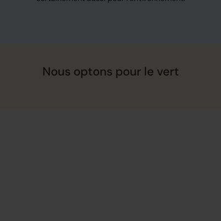
Nous optons pour le vert
D
é
c
o
u
v
r
e
z
c
o
m
m
e
n
t