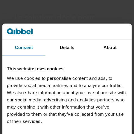
La solution idéale pour 
chaque vélo : découvrez le 
support repose-pieds XL 
Qibbel Junior 6+
Consent
Details
About
Read more
This website uses cookies
We use cookies to personalise content and ads, to
provide social media features and to analyse our traffic.
We also share information about your use of our site with
our social media, advertising and analytics partners who
may combine it with other information that you’ve
provided to them or that they’ve collected from your use
En Toute Sécurité Avec 
of their services.
Qibbel : À Partir De Quel Âge 