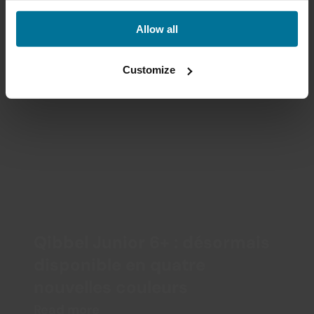
Votre Enfant Peut-Il Utiliser 
Allow all
Un Siège Vélo ?
Read more
Customize
Qibbel Junior 6+ : désormais 
disponible en quatre 
nouvelles couleurs
Read more