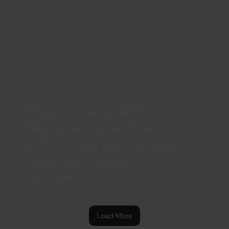
Sièges Enfants Qibbel : 
Maintenant avec fixation 
AVS+ simple par clic pour 
vélos électriques
Read more
Load More