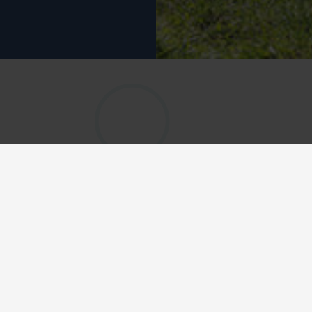
nick of een korte 
evige cijferslot. Hiermee 
chter. Het cijferslot is 
 dus zo in je tas.