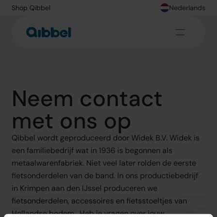
Shop Qibbel
Nederlands
Neem contact 
met ons op
Qibbel wordt geproduceerd door Widek B.V. Widek is 
een familiebedrijf wat in 1936 is begonnen als 
metaalwarenfabriek. Niet veel later rolden de eerste 
fietsonderdelen van de band. In ons productiebedrijf 
in Krimpen aan den IJssel produceren we 
fietsonderdelen, accessoires en fietsstoeltjes van 
Hollandse bodem.  Heb je vragen over jouw 