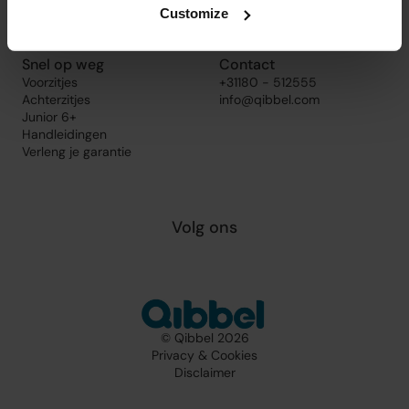
Customize
Snel op weg
Contact
Voorzitjes
+31180 - 512555
Achterzitjes
info@qibbel.com
Junior 6+
Handleidingen
Verleng je garantie
Volg ons
© Qibbel 2026
Privacy & Cookies
Disclaimer