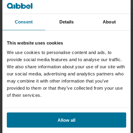
fietsstoeltje of wil je extra informatie opvragen? Bel of 
mail ons. Hiernaast vind je onze contactgegevens:
Widek B.V.
Consent
Details
About
Haven 1
2921 AA Krimpen aan den IJssel
This website uses cookies
tel: 
+31180 - 512555
We use cookies to personalise content and ads, to
e-mail: 
info@qibbel.com
provide social media features and to analyse our traffic.
We also share information about your use of our site with
KvK nr. 24321853
our social media, advertising and analytics partners who
BTW nr. NL 8100.59.630.B01
may combine it with other information that you’ve
provided to them or that they’ve collected from your use
of their services.
Verkooppunt
Vind een fietsenwinkel of online store bij jou in de buurt
Allow all
Shop Qibbel