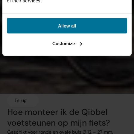
of their services.
Allow all
Customize
Terug
Hoe monteer ik de Qibbel 
voetsteunen op mijn fiets?
Geschikt voor ronde en ovale buis Ø 12 – 27 mm.