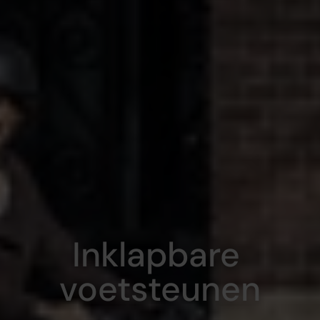
Inklapbare 
voetsteunen