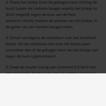
3: Plaats het blokje (met de gebogen kant richting de 
buis) tussen de metalen beugel waarbij het blokje zo 
dicht mogelijk tegen de buis van de fiets 
aankomt. Hierbij moeten de pennen van het blokje, in 
de gaten van de metalen beugel vallen
4: Schuif vervolgens de voetsteun over het kunststof 
blokje. Als de voetsteun niet over het blokje past, 
controleer dan of de gebogen kant van het blokje niet 
tegen de buis is gemonteerd.
5: Draai de bouten stevig aan (moment 6,0 Nm) met 
inbussleutel 5. Herhaal dit voor de andere voetsteun.
Bekijk instructievideo
Bekijk handleiding