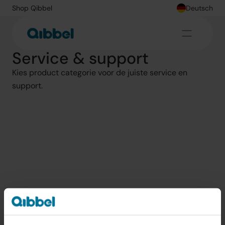
Shop Qibbel
Deutsch
Service & support
Kies product categorie voor de juiste service en 
support.