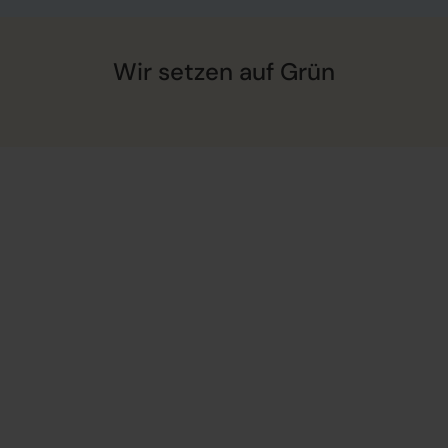
Wir setzen auf Grün
E
n
t
d
e
c
k
e
n
S
i
e
w
i
e