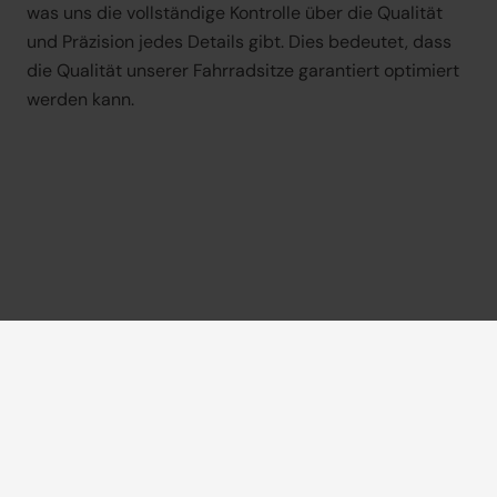
was uns die vollständige Kontrolle über die Qualität 
und Präzision jedes Details gibt. Dies bedeutet, dass 
die Qualität unserer Fahrradsitze garantiert optimiert 
werden kann.
Darüber hinaus werden in unserer Produktionshalle 
fortschrittliche Maschinen mit handwerklichem 