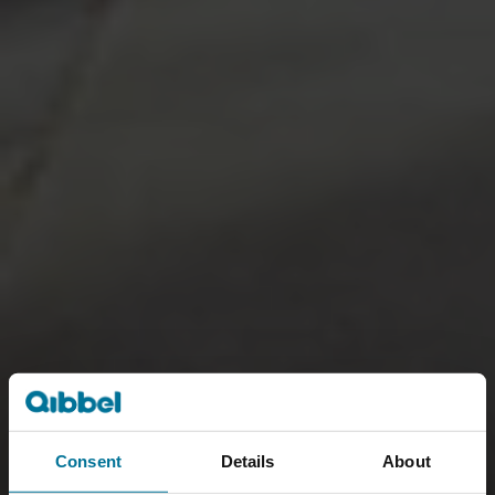
Consent
Details
About