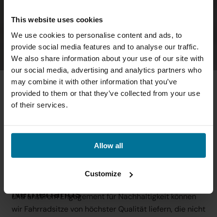
This website uses cookies
We use cookies to personalise content and ads, to
provide social media features and to analyse our traffic.
We also share information about your use of our site with
our social media, advertising and analytics partners who
may combine it with other information that you’ve
provided to them or that they’ve collected from your use
of their services.
Allow all
Bei Qibbel streben wir nach einer nachhaltigen 
Carefree cycling happiness with 
Zukunft, in der Qualität und Umweltverantwortung 
Customize
sustainable bike seats from the 
Hand in Hand gehen. Dank unserer lokalen Produktion 
Netherlands
und unserem Engagement für Nachhaltigkeit können 
wir Fahrradsitze von höchster Qualität liefern, die nicht 