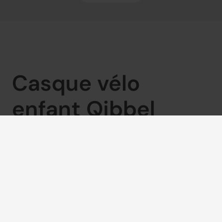
Casque vélo 
enfant Qibbel 
Prêt pour chaque aventure à vélo ? Avec le 
casque 
vélo enfant Qibbel
, votre enfant roule en toute 
sécurité et avec un confort optimal. Ce casque léger 
est bien ventilé et spécialement conçu pour offrir un 
ajustement parfait aux jeunes cyclistes.
Le casque est 
certifié EN1078
 et conforme à la norme 
européenne de sécurité pour les casques de vélo. 